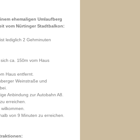
 einem ehemaligen Umlaufberg
eit vom Nürtinger Stadtbalkon:
st lediglich 2 Gehminuten
et sich ca. 150m vom Haus
om Haus entfernt.
emberger Weinstraße und
bei.
stige Anbindung zur Autobahn A8.
zu erreichen.
h wilkommen.
rhalb von 9 Minuten zu erreichen.
traktionen: