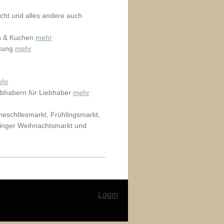
cht und alles andere auch
en & Kuchen
mehr
ckung
mehr
ehr
ebhabern für Liebhaber
mehr
neschtlesmarkt, Frühlingsmarkt,
tinger Weihnachtsmarkt und
Login