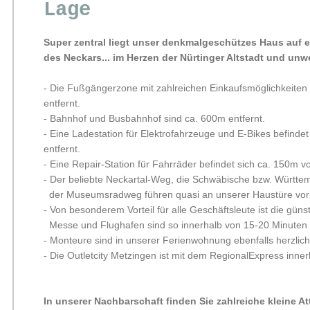
Lage
Super zentral liegt unser denkmalgeschützes Haus auf
des Neckars...
im Herzen der Nürtinger Altstadt und unw
- Die Fußgängerzone mit zahlreichen Einkaufsmöglichkeiten i
entfernt.
- Bahnhof und Busbahnhof sind ca. 600m entfernt.
- Eine Ladestation für Elektrofahrzeuge und E-Bikes befind
entfernt.
- Eine Repair-Station für Fahrräder
befindet sich ca. 150m v
- Der beliebte Neckartal-Weg, die Schwäbische bzw. Württ
der Museumsradweg führen quasi an unserer Haustüre vor
- Von besonderem Vorteil für alle Geschäftsleute ist die gün
Messe und Flughafen sind so innerhalb von 15-20 Minuten 
- Monteure sind in unserer Ferienwohnung ebenfalls herzlic
- Die Outletcity Metzingen ist mit dem RegionalExpress inne
In unserer Nachbarschaft finden Sie zahlreiche kleine At