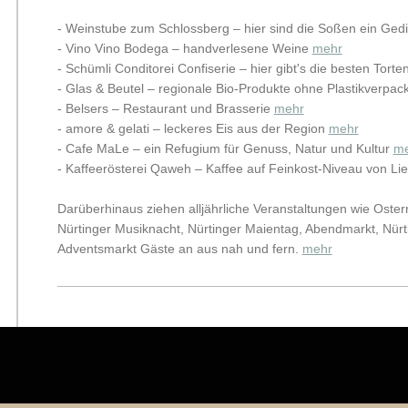
- Weinstube zum Schlossberg – hier sind die Soßen ein Gedi
- Vino Vino Bodega – handverlesene Weine
mehr
- Schümli Conditorei
Confiserie
– hier gibt's die besten Tort
- Glas & Beutel
– regionale Bio-Produkte ohne Plastikverpa
- Belsers
– Restaurant und Brasserie
mehr
- amore & gelati – leckeres Eis aus der Region
mehr
- Cafe MaLe –
ein Refugium für Genuss, Natur und Kultur
m
- Kaffeerösterei Qaweh – Kaffee auf Feinkost-Niveau von Li
Darüberhinaus ziehen alljährliche Veranstaltungen wie Oster
Nürtinger Musiknacht, Nürtinger Maientag , Abendmarkt, Nür
Adventsmarkt Gäste an aus nah und fern.
mehr